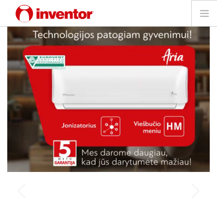
PRODUKTAS
Galerija
Blog
Parduotuvių paieška
Kontaktai
Paieška
Technologijos
Lietuvių
užtikrinančios tobulą