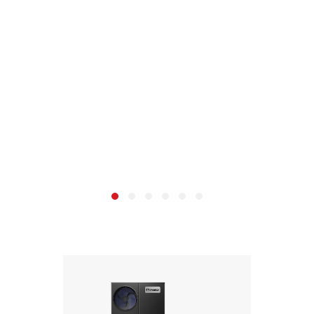
aplinką!
„Inventor“ oro kondicionieriai visada užtikrina
geriausias sąlygas jūsų erdvėje. Pažangios
„Inventor“ technologijos garantuoja išmanias
funkcijas, patikimumą ir A+++ energijos klasę.
Nesvarbu, ar vėsinate, ar šildote - mūsų aplinkai
draugiški įrenginiai užtikrina efektyvumą ir leidžia
taupyti išlaidas.
Dalis šio vaizdo sukurta naudojant dirbtinį intelektą.
DAUGIAU