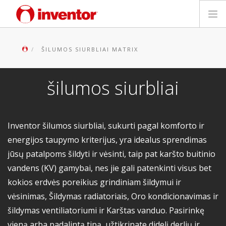
PRODUKTAS
ŠILUMOS SIURBLIAI MATRIX
Galerija
šilumos siurbliai
Blog
Parduotuvių paieška
Inventor šilumos siurbliai, sukurti pagal komforto ir
energijos taupymo kriterijus, yra idealus sprendimas
Kontaktai
jūsų patalpoms šildyti ir vėsinti, taip pat karšto buitinio
vandens (KV) gamybai, nes jie gali patenkinti visus bet
Paieška
kokios erdvės poreikius grindiniam šildymui ir
vėsinimas, Šildymas radiatoriais, Oro kondicionavimas ir
Lietuvių
šildymas ventiliatoriumi ir Karštas vanduo. Pasirinkę
vieną arba padalintą tipą, užtikrinate didelį derlių ir