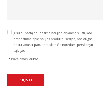
Jūsų el. paštą naudosime naujienlaiškiams siųsti, kad
praneštume apie naujas produktų serijas, paslaugas,
pasiūlymus ir pan. Spauskite čia norėdami perskaityti
sąlygas.
*
Privalomas laukas
SIŲSTI