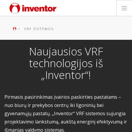
PRODUKTAS
VRF SISTEMOS
Galerija
Naujausios VRF
Blog
technologijos iš
„Inventor“!
Parduotuvių paieška
Kontaktai
Pirmasis pasirinkimas įvairios paskirties pastatams –
Paieška
nuo biurų ir prekybos centrų iki ligoninių bei
gyvenamųjų pastatų. „Inventor“ VRF sistemos sujungia
Lietuvių
projektavimo lankstumą, aukštą energinį efektyvumą ir
išmanias valdymo sistemas.