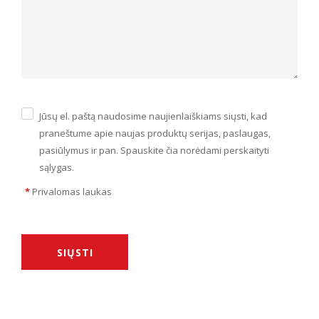
Jūsų el. paštą naudosime naujienlaiškiams siųsti, kad
praneštume apie naujas produktų serijas, paslaugas,
pasiūlymus ir pan. Spauskite čia norėdami perskaityti
sąlygas.
*
Privalomas laukas
SIŲSTI