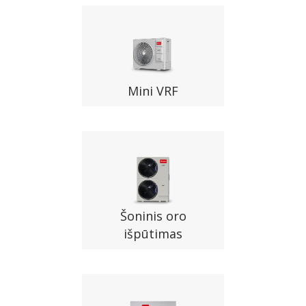
Mini VRF
Šoninis oro
išpūtimas