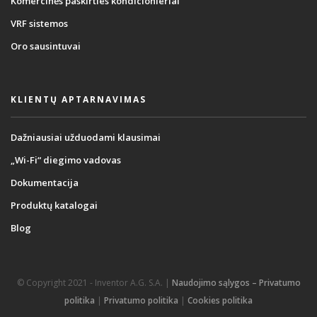
Komercinės paskirties kondicionieriai
VRF sistemos
Oro sausintuvai
KLIENTŲ APTARNAVIMAS
Dažniausiai užduodami klausimai
„Wi-Fi“ diegimo vadovas
Dokumentacija
Produktų katalogai
Blog
© Copyright 2021 - Inventor A.G. S.A. |
Naudojimo sąlygos – Privatumo
politika
|
Privatumo politika
|
Cookies politika