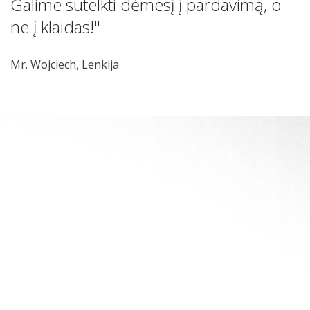
Galime sutelkti dėmesį į pardavimą, o
ne į klaidas!"
Mr. Wojciech, Lenkija