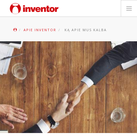
PRODUKTAS
APIE INVENTOR
KĄ APIE MUS KALBA
Galerija
Blog
Parduotuvių paieška
Kontaktai
Paieška
Lietuvių