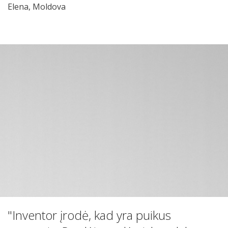
Elena, Moldova
"Inventor įrodė, kad yra puikus