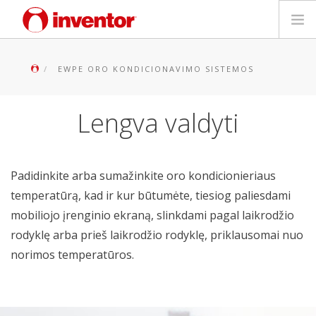
PRODUKTAS
EWPE ORO KONDICIONAVIMO SISTEMOS
Galerija
Lengva valdyti
Blog
Parduotuvių paieška
Padidinkite arba sumažinkite oro kondicionieriaus
temperatūrą, kad ir kur būtumėte, tiesiog paliesdami
Kontaktai
mobiliojo įrenginio ekraną, slinkdami pagal laikrodžio
rodyklę arba prieš laikrodžio rodyklę, priklausomai nuo
Paieška
norimos temperatūros.
Lietuvių