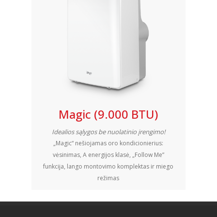
Magic (9.000 BTU)
Idealios sąlygos be nuolatinio įrengimo!
„Magic“ nešiojamas oro kondicionierius:
vėsinimas, A energijos klasė, „Follow Me”
funkcija, lango montovimo komplektas ir miego
režimas