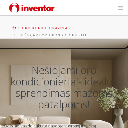
PRODUKTAS
ORO KONDICIONAVIMAS
NEŠIOJAMI ORO KONDICIONIERIAI
Galerija
Blog
Nešiojami oro
Parduotuvių paieška
kondicionieriai- idealus
Kontaktai
sprendimas mažoms
Paieška
patalpoms!
Lietuvių
Dalis šio vaizdo sukurta naudojant dirbtinį intelektą.